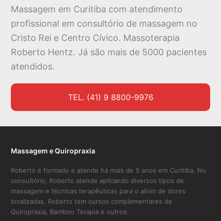
Massagem em Curitiba com atendimento
profissional em consultório de massagem no
Cristo Rei e Centro Cívico. Massoterapia
Roberto Hentz. Já são mais de 5000 pacientes
atendidos.
TEL. (41) 9 8800-9976
Massagem e Quiropraxia
Roberto é formado e atende há mais de 5 anos em Curitiba. No
consultório, Roberto atende aplicando diversos tipos de
massagem e técnicas terapêuticas para o alívio de dores
localizadas. Roberto tem cursos complementares de
Quiropraxia, Bamboo Terapia e outros.